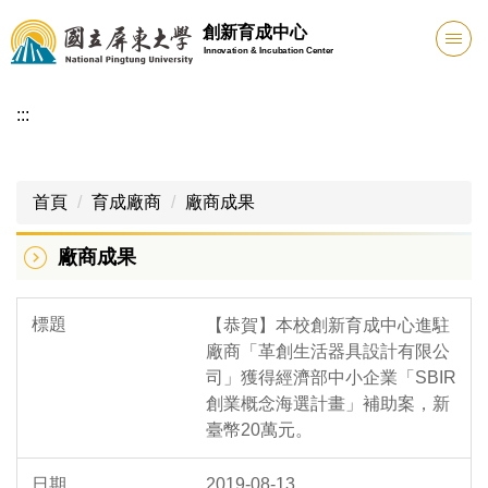
跳
創新育成中心
到
Innovation & Incubation Center
主
要
:::
內
容
區
首頁
育成廠商
廠商成果
廠商成果
【恭賀】本校創新育成中心進駐
廠商「革創生活器具設計有限公
司」獲得經濟部中小企業「SBIR
創業概念海選計畫」補助案，新
臺幣20萬元。
2019-08-13